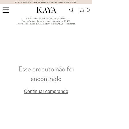
USE O CUPOM:
KAYA10
PARA TER 10% DE DESCONTO EM SUA PRIMEIRA COMPRA
0
​Frete Grátis: Para o Rio de Janeiro
​Frete Grátis: Para pedidos acima de R$ 400.
Frete Fixo (R$ 15): Para as demais compras nacionais.
Esse produto não foi
encontrado
Continuar comprando