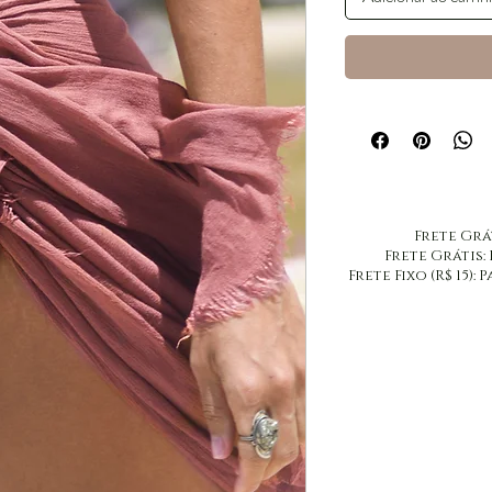
​Frete Grá
​Frete Grátis:
Frete Fixo (R$ 15)