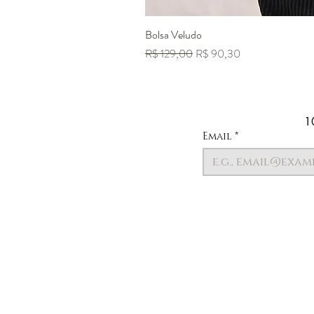
Bolsa Veludo
Preço normal
Preço promocional
R$ 129,00
R$ 90,30
1
Email
*