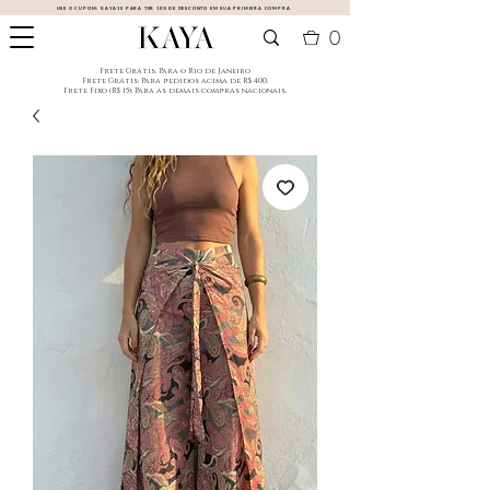
USE O CUPOM:
KAYA10
PARA TER 10% DE DESCONTO EM SUA PRIMEIRA COMPRA
0
​Frete Grátis: Para o Rio de Janeiro
​Frete Grátis: Para pedidos acima de R$ 400.
Frete Fixo (R$ 15): Para as demais compras nacionais.