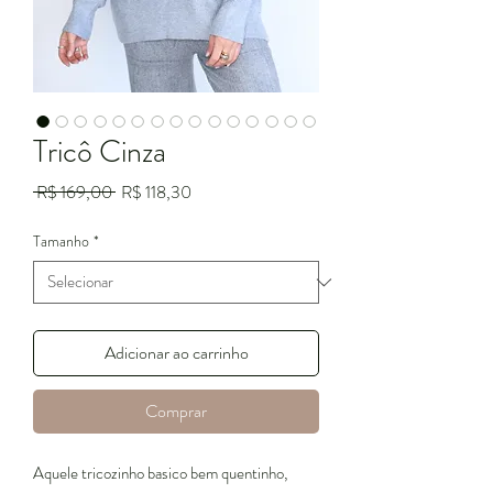
Tricô Cinza
Preço
Preço
 R$ 169,00 
R$ 118,30
normal
promocional
Tamanho
*
Adicionar ao carrinho
Comprar
Aquele tricozinho basico bem quentinho,