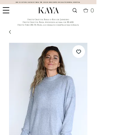
USE O CUPOM:
KAYA10
PARA TER 10% DE DESCONTO EM SUA PRIMEIRA COMPRA
0
​Frete Grátis: Para o Rio de Janeiro
​Frete Grátis: Para pedidos acima de R$ 400.
Frete Fixo (R$ 15): Para as demais compras nacionais.