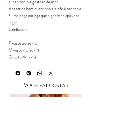
super macio e gostoso de usar.
Apesar de bem quentinho ele não é pesado e
é uma peça coringa que a gente se apaixona
logo!
É delícioso!
P veste 36 ao 40
M veste 40 ao 44
G veste 44 a 48
Você vai gostar