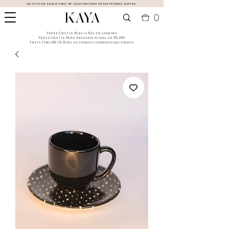
USE O CUPOM:
KAYA10
PARA TER 10% DE DESCONTO EM SUA PRIMEIRA COMPRA
0
​Frete Grátis: Para o Rio de Janeiro
​Frete Grátis: Para pedidos acima de R$ 400.
Frete Fixo (R$ 15): Para as demais compras nacionais.