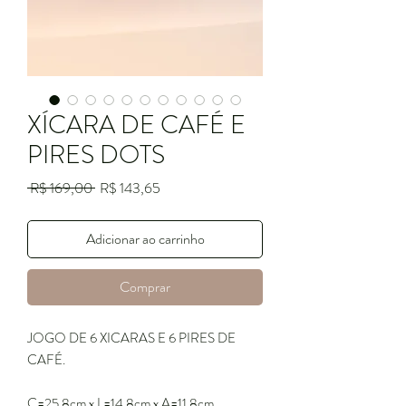
XÍCARA DE CAFÉ E
PIRES DOTS
Preço
Preço
 R$ 169,00 
R$ 143,65
normal
promocional
Adicionar ao carrinho
Comprar
JOGO DE 6 XICARAS E 6 PIRES DE
CAFÉ.
C=25,8cm x L=14,8cm x A=11,8cm