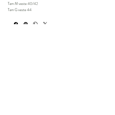
Tam M veste 40/42
Tam G veste 44
Você vai gostar
Bolsa Veludo
Blusa Renda