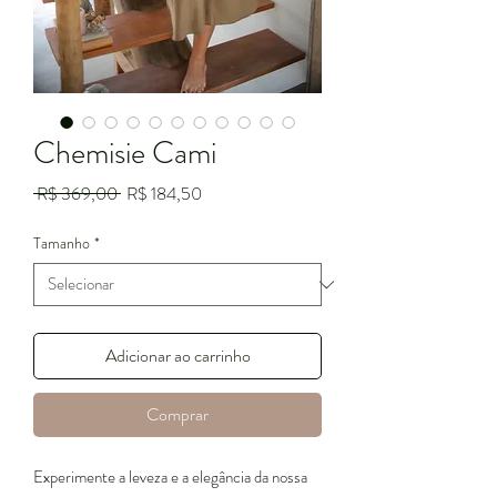
Chemisie Cami
Preço
Preço
 R$ 369,00 
R$ 184,50
normal
promocional
Tamanho
*
Adicionar ao carrinho
Comprar
Experimente a leveza e a elegância da nossa