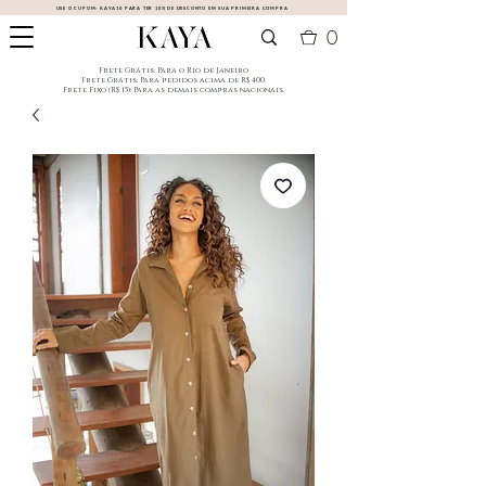
USE O CUPOM:
KAYA10
PARA TER 10% DE DESCONTO EM SUA PRIMEIRA COMPRA
0
​Frete Grátis: Para o Rio de Janeiro
​Frete Grátis: Para pedidos acima de R$ 400.
Frete Fixo (R$ 15): Para as demais compras nacionais.