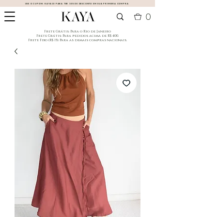
USE O CUPOM:
KAYA10
PARA TER 10% DE DESCONTO EM SUA PRIMEIRA COMPRA
0
​Frete Grátis: Para o Rio de Janeiro
​Frete Grátis: Para pedidos acima de R$ 400.
Frete Fixo (R$ 15): Para as demais compras nacionais.