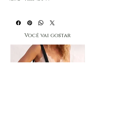
Você vai gostar
Bolsa Veludo
Blusa Renda