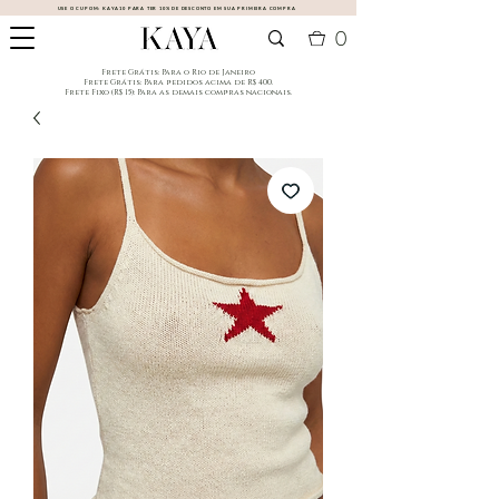
USE O CUPOM:
KAYA10
PARA TER 10% DE DESCONTO EM SUA PRIMEIRA COMPRA
0
​Frete Grátis: Para o Rio de Janeiro
​Frete Grátis: Para pedidos acima de R$ 400.
Frete Fixo (R$ 15): Para as demais compras nacionais.