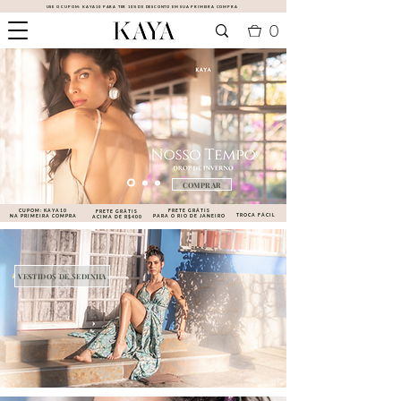
USE O CUPOM:
KAYA10
PARA TER 10% DE DESCONTO EM SUA PRIMEIRA COMPRA
0
COMPRAR
CUPOM:
KAYA10
FRETE GRÁTIS
FRETE GRÁTIS
TROCA FÁCIL
NA PRIMEIRA COMPRA
PARA O RIO DE JANEIRO
ACIMA DE R$400
VESTIDOS DE SEDINHA