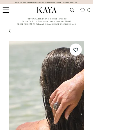
USE O CUPOM:
KAYA10
PARA TER 10% DE DESCONTO EM SUA PRIMEIRA COMPRA
0
​Frete Grátis: Para o Rio de Janeiro
​Frete Grátis: Para pedidos acima de R$ 400.
Frete Fixo (R$ 15): Para as demais compras nacionais.