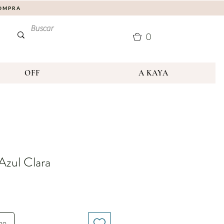
COMPRA
0
OFF
A KAYA
zul Clara
nho