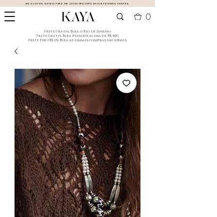
USE O CUPOM:
KAYA10
PARA TER 10% DE DESCONTO EM SUA PRIMEIRA COMPRA
0
​Frete Grátis: Para o Rio de Janeiro
​Frete Grátis: Para pedidos acima de R$ 400.
Frete Fixo (R$ 15): Para as demais compras nacionais.