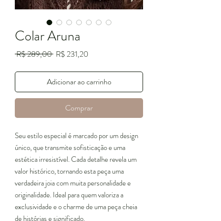
Colar Aruna
Preço
Preço
 R$ 289,00 
R$ 231,20
normal
promocional
Adicionar ao carrinho
Comprar
Seu estilo especial é marcado por um design
único, que transmite sofisticação e uma
estética irresistível. Cada detalhe revela um
valor histórico, tornando esta peça uma
verdadeira joia com muita personalidade e
originalidade. Ideal para quem valoriza a
exclusividade e o charme de uma peça cheia
de histórias e significado.