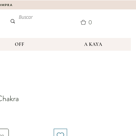
COMPRA
0
OFF
A KAYA
Chakra
nho