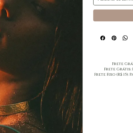
​Frete Grá
​Frete Grátis:
Frete Fixo (R$ 15)