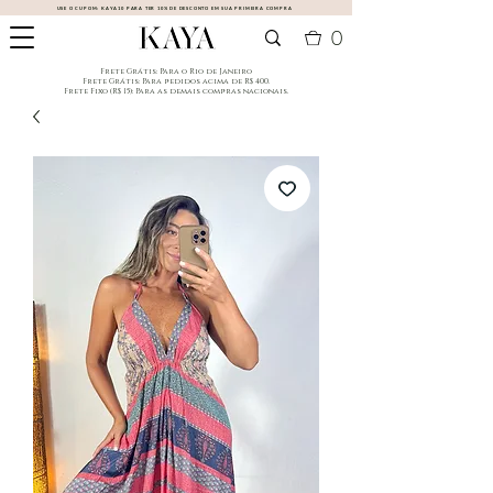
USE O CUPOM:
KAYA10
PARA TER 10% DE DESCONTO EM SUA PRIMEIRA COMPRA
0
​Frete Grátis: Para o Rio de Janeiro
​Frete Grátis: Para pedidos acima de R$ 400.
Frete Fixo (R$ 15): Para as demais compras nacionais.