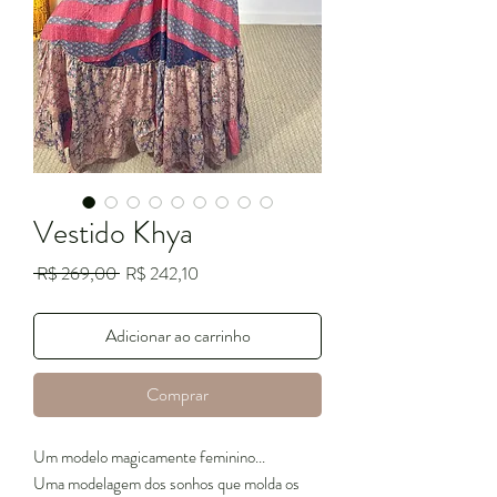
Vestido Khya
Preço
Preço
 R$ 269,00 
R$ 242,10
normal
promocional
Adicionar ao carrinho
Comprar
Um modelo magicamente feminino...
Uma modelagem dos sonhos que molda os