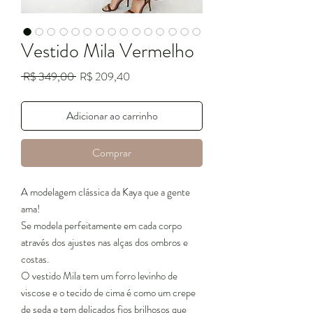
Vestido Mila Vermelho
Preço
Preço
 R$ 349,00 
R$ 209,40
normal
promocional
Adicionar ao carrinho
Comprar
A modelagem clássica da Kaya que a gente
ama!
Se modela perfeitamente em cada corpo
através dos ajustes nas alças dos ombros e
costas.
O vestido Mila tem um forro levinho de
viscose e o tecido de cima é como um crepe
de seda e tem delicados fios brilhosos que