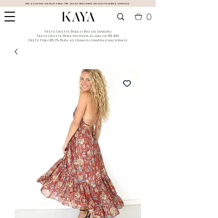
USE O CUPOM:
KAYA10
PARA TER 10% DE DESCONTO EM SUA PRIMEIRA COMPRA
0
​Frete Grátis: Para o Rio de Janeiro
​Frete Grátis: Para pedidos acima de R$ 400.
Frete Fixo (R$ 15): Para as demais compras nacionais.