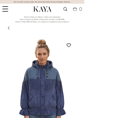
USE O CUPOM:
KAYA10
PARA TER 10% DE DESCONTO EM SUA PRIMEIRA COMPRA
0
​Frete Grátis: Para o Rio de Janeiro
​Frete Grátis: Para pedidos acima de R$ 400.
Frete Fixo (R$ 15): Para as demais compras nacionais.