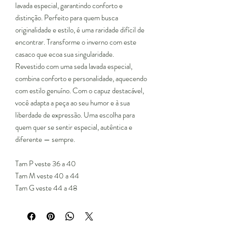
lavada especial, garantindo conforto e
distinção. Perfeito para quem busca
originalidade e estilo, é uma raridade difícil de
encontrar. Transforme o inverno com este
casaco que ecoa sua singularidade.
Revestido com uma seda lavada especial,
combina conforto e personalidade, aquecendo
com estilo genuíno. Com o capuz destacável,
você adapta a peça ao seu humor e à sua
liberdade de expressão. Uma escolha para
quem quer se sentir especial, autêntica e
diferente — sempre.
Tam P veste 36 a 40
Tam M veste 40 a 44
Tam G veste 44 a 48