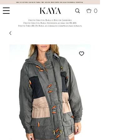
USE O CUPOM:
KAYA10
PARA TER 10% DE DESCONTO EM SUA PRIMEIRA COMPRA
0
​Frete Grátis: Para o Rio de Janeiro
​Frete Grátis: Para pedidos acima de R$ 400.
Frete Fixo (R$ 15): Para as demais compras nacionais.