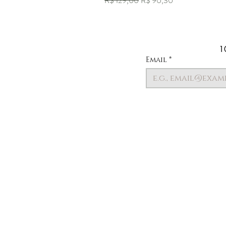
R$ 129,00
R$ 90,30
1
Email
*