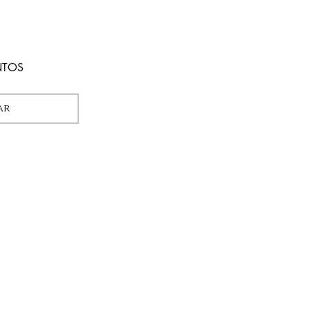
R$ 169,00
NTOS
ar
Saiba mais