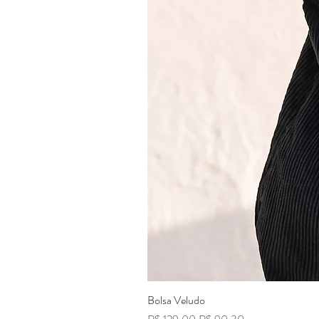
Bolsa Veludo
Preço normal
Preço promocional