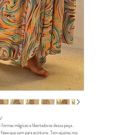
e!
s formas mágicas e libertadoras dessa peça.
 faixa que vem para acinturar. Tem ajustes nos