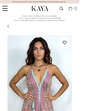
USE O CUPOM:
KAYA10
PARA TER 10% DE DESCONTO EM SUA PRIMEIRA COMPRA
0
​Frete Grátis: Para o Rio de Janeiro
​Frete Grátis: Para pedidos acima de R$ 400.
Frete Fixo (R$ 15): Para as demais compras nacionais.