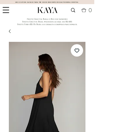
USE O CUPOM:
KAYA10
PARA TER 10% DE DESCONTO EM SUA PRIMEIRA COMPRA
0
​Frete Grátis: Para o Rio de Janeiro
​Frete Grátis: Para pedidos acima de R$ 400.
Frete Fixo (R$ 15): Para as demais compras nacionais.